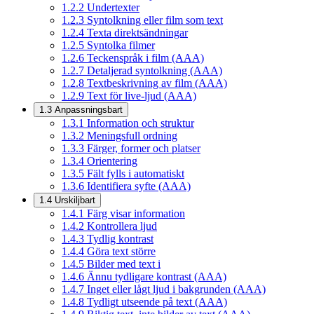
1.2.2
Undertexter
1.2.3
Syntolkning eller film som text
1.2.4
Texta direktsändningar
1.2.5
Syntolka filmer
1.2.6
Teckenspråk i film (AAA)
1.2.7
Detaljerad syntolkning (AAA)
1.2.8
Textbeskrivning av film (AAA)
1.2.9
Text för live-ljud (AAA)
1.3
Anpassningsbart
1.3.1
Information och struktur
1.3.2
Meningsfull ordning
1.3.3
Färger, former och platser
1.3.4
Orientering
1.3.5
Fält fylls i automatiskt
1.3.6
Identifiera syfte (AAA)
1.4
Urskiljbart
1.4.1
Färg visar information
1.4.2
Kontrollera ljud
1.4.3
Tydlig kontrast
1.4.4
Göra text större
1.4.5
Bilder med text i
1.4.6
Ännu tydligare kontrast (AAA)
1.4.7
Inget eller lågt ljud i bakgrunden (AAA)
1.4.8
Tydligt utseende på text (AAA)