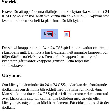
Storlek
Kravet för att uppnå denna riktlinje är att klickytan ska vara minst 24
× 24 CSS-pixlar stor. Man ska kunna rita en 24 × 24 CSS-pixlar stor
kvadrat och den ska helt få plats innanför klickytan.
Knapp
1
Dessa två knappar har en 24 × 24 CSS-pixlar stor kvadrat centrerad
i knappens mitt. Den första har kvadraten helt innanför knappen och
följer därför storlekskravet. Den andra knappen är mindre och
kvadraten går utanför knappens gränser. Detta följer inte
storlekskravet.
Utrymme
Om klickytan är mindre än 24 × 24 CSS-pixlar kan den fortfarande
godkännas om det finns tillräckligt med utrymme runt klickytan.
Man ska kunna rita en 24 CSS-pixlar i diameter stor cirkel centrerad
över klickytans mitt. Cirkeln får inte kollidera med cirkeln eller
klickytan av något annat klickbart element. Får cirkeln plats så är det
godkänt.