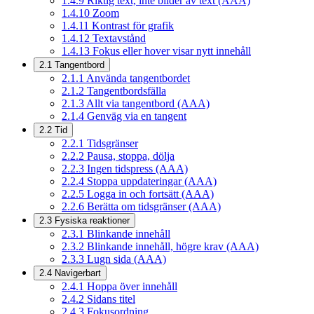
1.4.9
Riktig text, inte bilder av text (AAA)
1.4.10
Zoom
1.4.11
Kontrast för grafik
1.4.12
Textavstånd
1.4.13
Fokus eller hover visar nytt innehåll
2.1
Tangentbord
2.1.1
Använda tangentbordet
2.1.2
Tangentbordsfälla
2.1.3
Allt via tangentbord (AAA)
2.1.4
Genväg via en tangent
2.2
Tid
2.2.1
Tidsgränser
2.2.2
Pausa, stoppa, dölja
2.2.3
Ingen tidspress (AAA)
2.2.4
Stoppa uppdateringar (AAA)
2.2.5
Logga in och fortsätt (AAA)
2.2.6
Berätta om tidsgränser (AAA)
2.3
Fysiska reaktioner
2.3.1
Blinkande innehåll
2.3.2
Blinkande innehåll, högre krav (AAA)
2.3.3
Lugn sida (AAA)
2.4
Navigerbart
2.4.1
Hoppa över innehåll
2.4.2
Sidans titel
2.4.3
Fokusordning