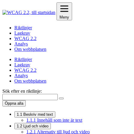
Hoppa
till
innehåll
Meny
Riktlinjer
Lagkrav
WCAG 2.2
Analys
Om webbplatsen
Riktlinjer
Lagkrav
WCAG 2.2
Analys
Om webbplatsen
Sök efter en riktlinje:
Öppna alla
1.1
Beskriv med text
1.1.1
Innehåll som inte är text
1.2
Ljud och video
1.2.1
Alternativ till ljud och video