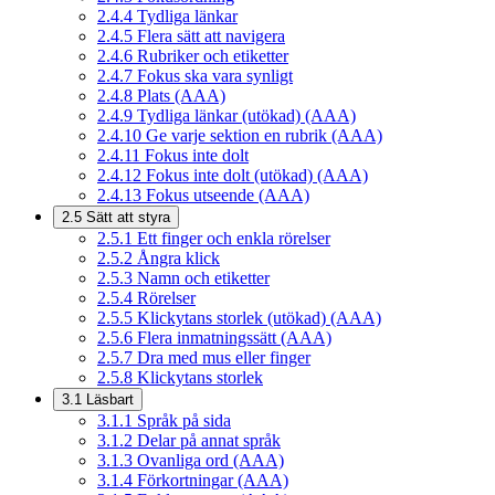
2.4.4
Tydliga länkar
2.4.5
Flera sätt att navigera
2.4.6
Rubriker och etiketter
2.4.7
Fokus ska vara synligt
2.4.8
Plats (AAA)
2.4.9
Tydliga länkar (utökad) (AAA)
2.4.10
Ge varje sektion en rubrik (AAA)
2.4.11
Fokus inte dolt
2.4.12
Fokus inte dolt (utökad) (AAA)
2.4.13
Fokus utseende (AAA)
2.5
Sätt att styra
2.5.1
Ett finger och enkla rörelser
2.5.2
Ångra klick
2.5.3
Namn och etiketter
2.5.4
Rörelser
2.5.5
Klickytans storlek (utökad) (AAA)
2.5.6
Flera inmatningssätt (AAA)
2.5.7
Dra med mus eller finger
2.5.8
Klickytans storlek
3.1
Läsbart
3.1.1
Språk på sida
3.1.2
Delar på annat språk
3.1.3
Ovanliga ord (AAA)
3.1.4
Förkortningar (AAA)