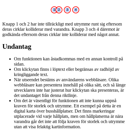
1
2
3
4
Knapp 1 och 2 har inte tillräckligt med utrymme runt sig eftersom
deras cirklar kolliderar med varandra. Knapp 3 och 4 däremot är
godkända eftersom deras cirklar inte kolliderar med något annat.
Undantag
Om funktionen kan åstadkommas med en annan kontroll på
sidan.
Om klickytan finns i löptext eller begränsas av radhöjd av
kringliggande text.
När utseendet bestäms av användarens webbläsare. Olika
webbläsare kan presentera innehåll på olika sätt, och så länge
utvecklaren inte har justerat hur klickytan ska presenteras, är
det undantaget från denna riktlinje.
Om det är väsentligt för funktionen att inte kunna uppnå
kraven för storlek och utrymme. Ett exempel på detta är en
digital karta över busshållplatser. Det finns markeringar
utplacerade vid varje hållplats, men om hållplatserna är nära
varandra går det inte att följa kraven för storlek och utrymme
utan att visa felaktig kartinformation.