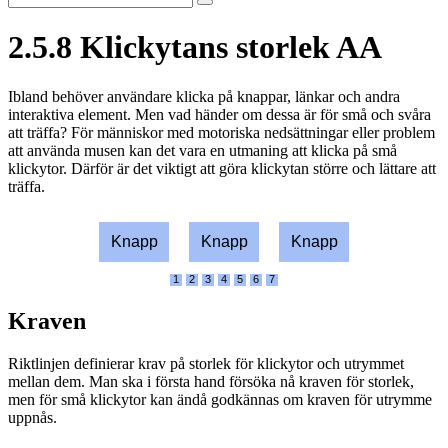
2.5.8
Klickytans storlek
AA
Ibland behöver användare klicka på knappar, länkar och andra
interaktiva element. Men vad händer om dessa är för små och svåra
att träffa? För människor med motoriska nedsättningar eller problem
att använda musen kan det vara en utmaning att klicka på små
klickytor. Därför är det viktigt att göra klickytan större och lättare att
träffa.
Knapp
Knapp
Knapp
1
2
3
4
5
6
7
Kraven
Riktlinjen definierar krav på storlek för klickytor och utrymmet
mellan dem. Man ska i första hand försöka nå kraven för storlek,
men för små klickytor kan ändå godkännas om kraven för utrymme
uppnås.