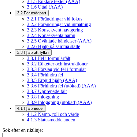
3.1.5
Enklare texter (AAA)
3.1.6
Uttal (AAA)
3.2
Förutsägbart
3.2.1
Förändringar vid fokus
3.2.2
Förändringar vid inmatning
3.2.3
Konsekvent navigering
3.2.4
Konsekventa namn
3.2.5
Oväntade händelser (AAA)
3.2.6
Hjälp på samma ställe
3.3
Hjälp att fylla i
3.3.1
Fel i formulärfält
3.3.2
Etiketter och instruktioner
3.3.3
Förslag vid fel i formulär
3.3.4
Förhindra fel
3.3.5
Erbjud hjälp (AAA)
3.3.6
Förhindra fel (utökad) (AAA)
3.3.7
Upprepade fält
3.3.8
Inloggning
3.3.9
Inloggning (utökad) (AAA)
4.1
Hjälpmedel
4.1.2
Namn, roll och värde
4.1.3
Statusmeddelanden
Sök efter en riktlinje: