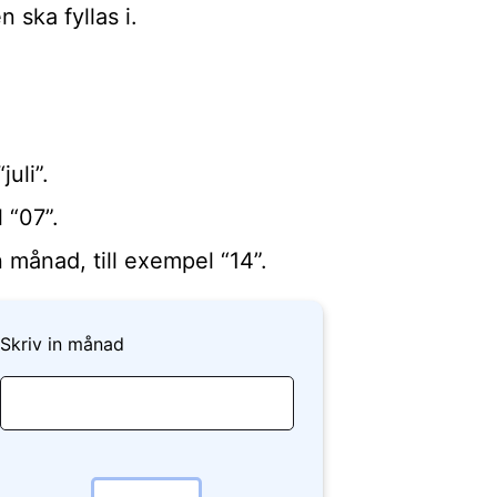
n ska fyllas i.
uli”.
 “07”.
 månad, till exempel “14”.
Skriv in månad