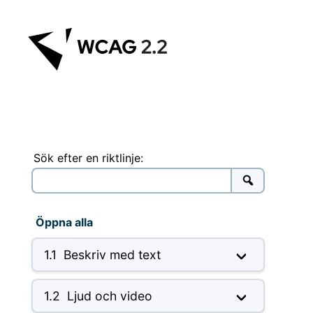
Hoppa
till
innehåll
Sök efter en riktlinje:
Öppna alla
1.1
Beskriv med text
1.2
Ljud och video