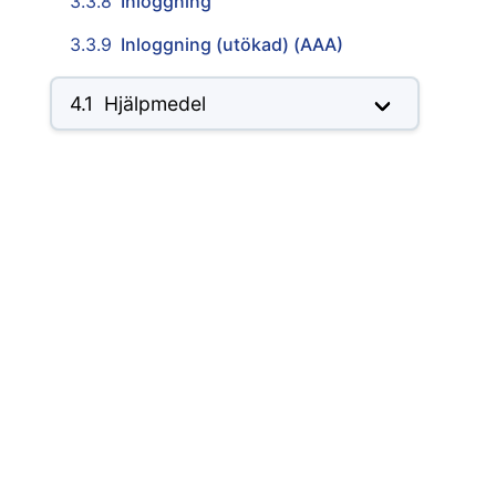
3.3.8
Inloggning
3.3.9
Inloggning (utökad) (AAA)
4.1
Hjälpmedel