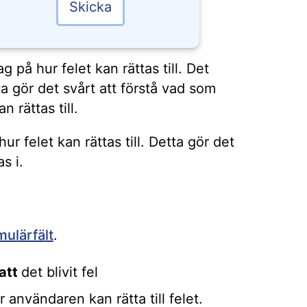
Skicka
g på hur felet kan rättas till. Det
ta gör det svårt att förstå vad som
n rättas till.
ur felet kan rättas till. Detta gör det
s i.
rmulärfält
.
att
det blivit fel
r användaren kan rätta till felet.