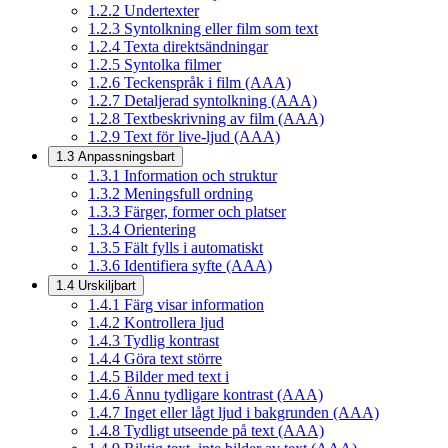
1.2.2
Undertexter
1.2.3
Syntolkning eller film som text
1.2.4
Texta direktsändningar
1.2.5
Syntolka filmer
1.2.6
Teckenspråk i film (AAA)
1.2.7
Detaljerad syntolkning (AAA)
1.2.8
Textbeskrivning av film (AAA)
1.2.9
Text för live-ljud (AAA)
1.3
Anpassningsbart
1.3.1
Information och struktur
1.3.2
Meningsfull ordning
1.3.3
Färger, former och platser
1.3.4
Orientering
1.3.5
Fält fylls i automatiskt
1.3.6
Identifiera syfte (AAA)
1.4
Urskiljbart
1.4.1
Färg visar information
1.4.2
Kontrollera ljud
1.4.3
Tydlig kontrast
1.4.4
Göra text större
1.4.5
Bilder med text i
1.4.6
Ännu tydligare kontrast (AAA)
1.4.7
Inget eller lågt ljud i bakgrunden (AAA)
1.4.8
Tydligt utseende på text (AAA)