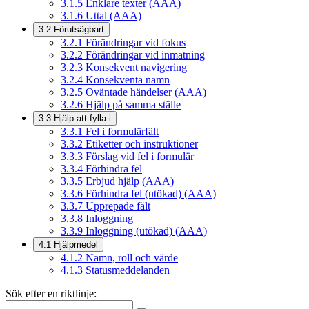
3.1.5
Enklare texter (AAA)
3.1.6
Uttal (AAA)
3.2
Förutsägbart
3.2.1
Förändringar vid fokus
3.2.2
Förändringar vid inmatning
3.2.3
Konsekvent navigering
3.2.4
Konsekventa namn
3.2.5
Oväntade händelser (AAA)
3.2.6
Hjälp på samma ställe
3.3
Hjälp att fylla i
3.3.1
Fel i formulärfält
3.3.2
Etiketter och instruktioner
3.3.3
Förslag vid fel i formulär
3.3.4
Förhindra fel
3.3.5
Erbjud hjälp (AAA)
3.3.6
Förhindra fel (utökad) (AAA)
3.3.7
Upprepade fält
3.3.8
Inloggning
3.3.9
Inloggning (utökad) (AAA)
4.1
Hjälpmedel
4.1.2
Namn, roll och värde
4.1.3
Statusmeddelanden
Sök efter en riktlinje: