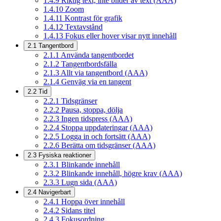
1.4.9
Riktig text, inte bilder av text (AAA)
1.4.10
Zoom
1.4.11
Kontrast för grafik
1.4.12
Textavstånd
1.4.13
Fokus eller hover visar nytt innehåll
2.1
Tangentbord
2.1.1
Använda tangentbordet
2.1.2
Tangentbordsfälla
2.1.3
Allt via tangentbord (AAA)
2.1.4
Genväg via en tangent
2.2
Tid
2.2.1
Tidsgränser
2.2.2
Pausa, stoppa, dölja
2.2.3
Ingen tidspress (AAA)
2.2.4
Stoppa uppdateringar (AAA)
2.2.5
Logga in och fortsätt (AAA)
2.2.6
Berätta om tidsgränser (AAA)
2.3
Fysiska reaktioner
2.3.1
Blinkande innehåll
2.3.2
Blinkande innehåll, högre krav (AAA)
2.3.3
Lugn sida (AAA)
2.4
Navigerbart
2.4.1
Hoppa över innehåll
2.4.2
Sidans titel
2.4.3
Fokusordning