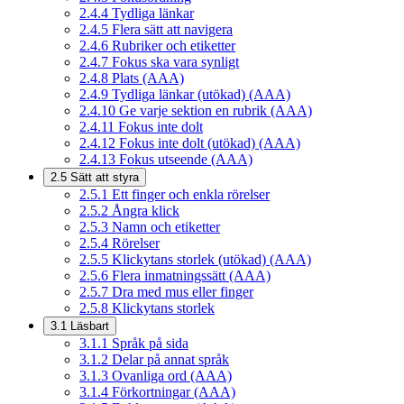
2.4.4
Tydliga länkar
2.4.5
Flera sätt att navigera
2.4.6
Rubriker och etiketter
2.4.7
Fokus ska vara synligt
2.4.8
Plats (AAA)
2.4.9
Tydliga länkar (utökad) (AAA)
2.4.10
Ge varje sektion en rubrik (AAA)
2.4.11
Fokus inte dolt
2.4.12
Fokus inte dolt (utökad) (AAA)
2.4.13
Fokus utseende (AAA)
2.5
Sätt att styra
2.5.1
Ett finger och enkla rörelser
2.5.2
Ångra klick
2.5.3
Namn och etiketter
2.5.4
Rörelser
2.5.5
Klickytans storlek (utökad) (AAA)
2.5.6
Flera inmatningssätt (AAA)
2.5.7
Dra med mus eller finger
2.5.8
Klickytans storlek
3.1
Läsbart
3.1.1
Språk på sida
3.1.2
Delar på annat språk
3.1.3
Ovanliga ord (AAA)
3.1.4
Förkortningar (AAA)