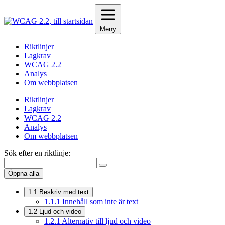
Hoppa
till
innehåll
Meny
Riktlinjer
Lagkrav
WCAG 2.2
Analys
Om webbplatsen
Riktlinjer
Lagkrav
WCAG 2.2
Analys
Om webbplatsen
Sök efter en riktlinje:
Öppna alla
1.1
Beskriv med text
1.1.1
Innehåll som inte är text
1.2
Ljud och video
1.2.1
Alternativ till ljud och video