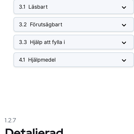
3.1
Läsbart
3.2
Förutsägbart
3.3
Hjälp att fylla i
4.1
Hjälpmedel
1.2.7
Detaljerad