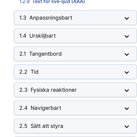
1.2.9
Text för live-ljud (AAA)
1.3
Anpassningsbart
1.4
Urskiljbart
2.1
Tangentbord
2.2
Tid
2.3
Fysiska reaktioner
2.4
Navigerbart
2.5
Sätt att styra