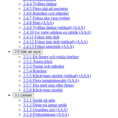
2.4.4
Tydliga länkar
2.4.5
Flera sätt att navigera
2.4.6
Rubriker och etiketter
2.4.7
Fokus ska vara synligt
2.4.8
Plats (AAA)
2.4.9
Tydliga länkar (utökad) (AAA)
2.4.10
Ge varje sektion en rubrik (AAA)
2.4.11
Fokus inte dolt
2.4.12
Fokus inte dolt (utökad) (AAA)
2.4.13
Fokus utseende (AAA)
2.5
Sätt att styra
2.5.1
Ett finger och enkla rörelser
2.5.2
Ångra klick
2.5.3
Namn och etiketter
2.5.4
Rörelser
2.5.5
Klickytans storlek (utökad) (AAA)
2.5.6
Flera inmatningssätt (AAA)
2.5.7
Dra med mus eller finger
2.5.8
Klickytans storlek
3.1
Läsbart
3.1.1
Språk på sida
3.1.2
Delar på annat språk
3.1.3
Ovanliga ord (AAA)
3.1.4
Förkortningar (AAA)