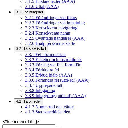
3.1.5
Enklare texter (AAA)
3.1.6
Uttal (AAA)
3.2
Förutsägbart
3.2.1
Förändringar vid fokus
3.2.2
Förändringar vid inmatning
3.2.3
Konsekvent navigering
3.2.4
Konsekventa namn
3.2.5
Oväntade händelser (AAA)
3.2.6
Hjälp på samma ställe
3.3
Hjälp att fylla i
3.3.1
Fel i formulärfält
3.3.2
Etiketter och instruktioner
3.3.3
Förslag vid fel i formulär
3.3.4
Förhindra fel
3.3.5
Erbjud hjälp (AAA)
3.3.6
Förhindra fel (utökad) (AAA)
3.3.7
Upprepade fält
3.3.8
Inloggning
3.3.9
Inloggning (utökad) (AAA)
4.1
Hjälpmedel
4.1.2
Namn, roll och värde
4.1.3
Statusmeddelanden
Sök efter en riktlinje: