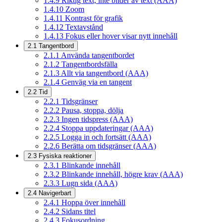
1.4.9
Riktig text, inte bilder av text (AAA)
1.4.10
Zoom
1.4.11
Kontrast för grafik
1.4.12
Textavstånd
1.4.13
Fokus eller hover visar nytt innehåll
2.1
Tangentbord
2.1.1
Använda tangentbordet
2.1.2
Tangentbordsfälla
2.1.3
Allt via tangentbord (AAA)
2.1.4
Genväg via en tangent
2.2
Tid
2.2.1
Tidsgränser
2.2.2
Pausa, stoppa, dölja
2.2.3
Ingen tidspress (AAA)
2.2.4
Stoppa uppdateringar (AAA)
2.2.5
Logga in och fortsätt (AAA)
2.2.6
Berätta om tidsgränser (AAA)
2.3
Fysiska reaktioner
2.3.1
Blinkande innehåll
2.3.2
Blinkande innehåll, högre krav (AAA)
2.3.3
Lugn sida (AAA)
2.4
Navigerbart
2.4.1
Hoppa över innehåll
2.4.2
Sidans titel
2.4.3
Fokusordning