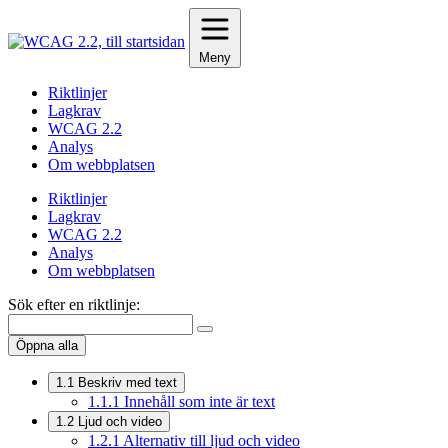
Hoppa
till
innehåll
Meny
Riktlinjer
Lagkrav
WCAG 2.2
Analys
Om webbplatsen
Riktlinjer
Lagkrav
WCAG 2.2
Analys
Om webbplatsen
Sök efter en riktlinje:
Öppna alla
1.1
Beskriv med text
1.1.1
Innehåll som inte är text
1.2
Ljud och video
1.2.1
Alternativ till ljud och video