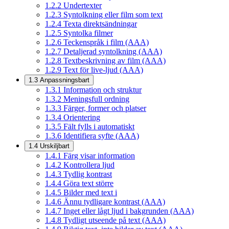
1.2.2
Undertexter
1.2.3
Syntolkning eller film som text
1.2.4
Texta direktsändningar
1.2.5
Syntolka filmer
1.2.6
Teckenspråk i film (AAA)
1.2.7
Detaljerad syntolkning (AAA)
1.2.8
Textbeskrivning av film (AAA)
1.2.9
Text för live-ljud (AAA)
1.3
Anpassningsbart
1.3.1
Information och struktur
1.3.2
Meningsfull ordning
1.3.3
Färger, former och platser
1.3.4
Orientering
1.3.5
Fält fylls i automatiskt
1.3.6
Identifiera syfte (AAA)
1.4
Urskiljbart
1.4.1
Färg visar information
1.4.2
Kontrollera ljud
1.4.3
Tydlig kontrast
1.4.4
Göra text större
1.4.5
Bilder med text i
1.4.6
Ännu tydligare kontrast (AAA)
1.4.7
Inget eller lågt ljud i bakgrunden (AAA)
1.4.8
Tydligt utseende på text (AAA)