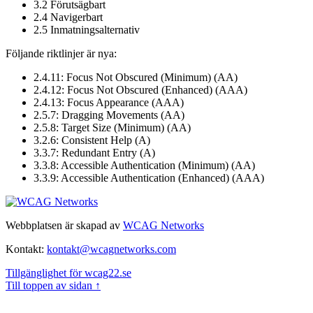
3.2 Förutsägbart
2.4 Navigerbart
2.5 Inmatningsalternativ
Följande riktlinjer är nya:
2.4.11: Focus Not Obscured (Minimum) (AA)
2.4.12: Focus Not Obscured (Enhanced) (AAA)
2.4.13: Focus Appearance (AAA)
2.5.7: Dragging Movements (AA)
2.5.8: Target Size (Minimum) (AA)
3.2.6: Consistent Help (A)
3.3.7: Redundant Entry (A)
3.3.8: Accessible Authentication (Minimum) (AA)
3.3.9: Accessible Authentication (Enhanced) (AAA)
Webbplatsen är skapad av
WCAG Networks
Kontakt:
kontakt@wcagnetworks.com
Tillgänglighet för wcag22.se
Till toppen av sidan ↑